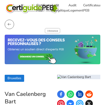
Certificats
Audit
Audit
Certificateurs
T
PEB
Énergétique
Logement
PEB
ℹ️ Annonce
Bruxelles
Van Caelenberg
Bart