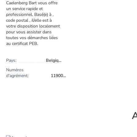
Caelenberg Bart vous offre
un service rapide et
professionnel. Basé(e) à ,
code postal , il/elle est à
votre disposition localement
pour vous assister dans
toutes vos démarches liées
au certificat PEB.
Pays:
Belgique
Numéros
d'agrément:
1190022
A