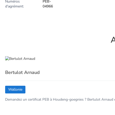
Numéros
PEB-
d'agrément:
04966
A
Bertulot Arnaud
Wallonie
Demandez un certificat PEB à Houdeng-goegnies ? Bertulot Arnaud es