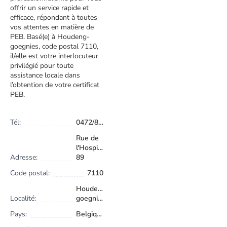
offrir un service rapide et
efficace, répondant à toutes
vos attentes en matière de
PEB. Basé(e) à Houdeng-
goegnies, code postal 7110,
il/elle est votre interlocuteur
privilégié pour toute
assistance locale dans
l’obtention de votre certificat
PEB.
Tél:
0472/89.74.41
Rue de
l'Hospice
Adresse:
89
Code postal:
7110
Houdeng-
Localité:
goegnies
Pays:
Belgique