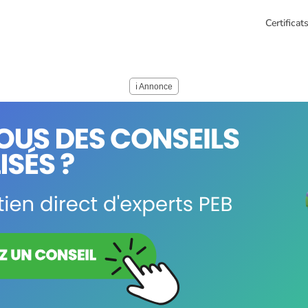
Certifica
ℹ️ Annonce