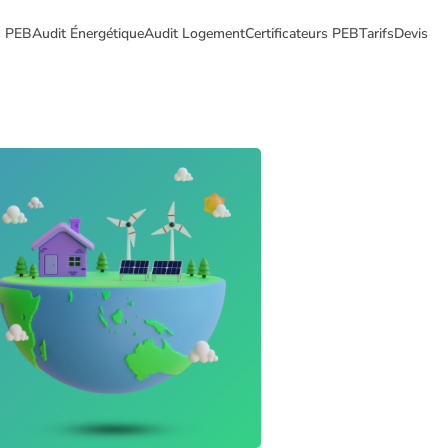
ts PEB
Audit Énergétique
Audit Logement
Certificateurs PEB
Tarifs
Devis