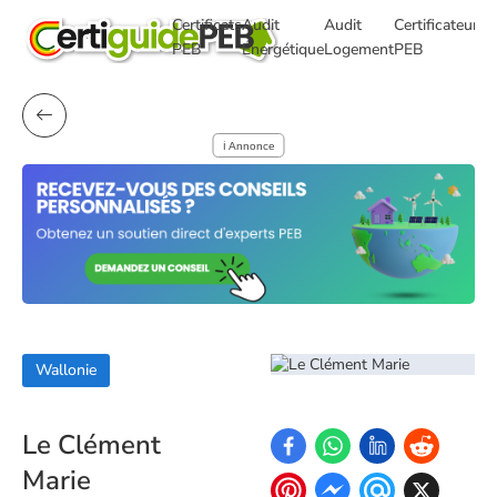
Certificats
Audit
Audit
Certificateurs
T
PEB
Énergétique
Logement
PEB
ℹ️ Annonce
Wallonie
Le Clément
Marie