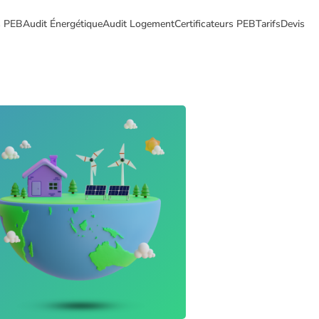
ts PEB
Audit Énergétique
Audit Logement
Certificateurs PEB
Tarifs
Devis