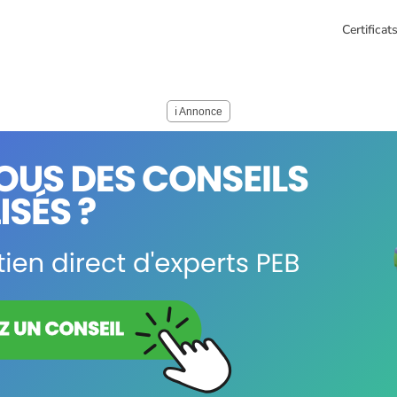
Certifica
ℹ️ Annonce