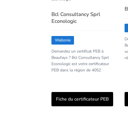
B
Bcl Consultancy Sprl
Econologic
D
Wallonie
B
Demandez un certificat PEB à
v
Beaufays ? Bcl Consultancy Sprl
r
Econologic est votre certificateur
PEB dans la région de 4052
Fiche du certificateur PEB