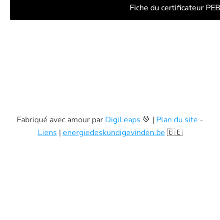
Fiche du certificateur PE
Fabriqué avec amour par
DigiLeaps
💚 |
Plan du site
-
Liens
|
energiedeskundigevinden.be
🇧🇪