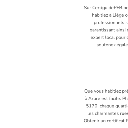
Sur CertiguidePEB.be
1428
Aubel
habitiez à Liège 
1435
Auderghem
professionnels s
garantissant ains
1440
Awans
expert local pour 
1450
Aye
soutenez égalem
1457
Ayeneux
1470
Aywaille
1472
Baisieux
1480
Barbencon
Que vous habitiez prè
à Arbre est facile. P
1490
Barvaux-condroz
5170, chaque quartie
1495
Bas-oha
les charmantes rues 
Obtenir un certificat 
1540
Bassilly