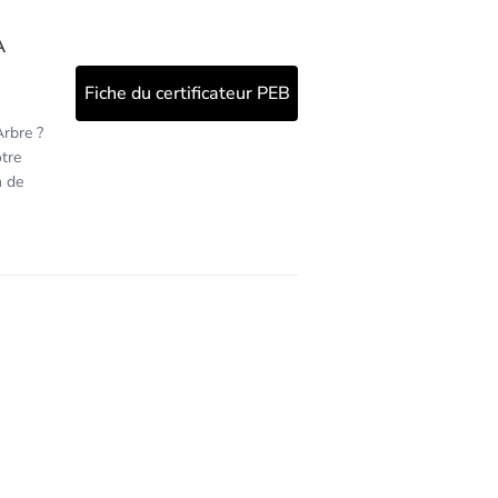
A
Fiche du certificateur PEB
Arbre ?
tre
n de