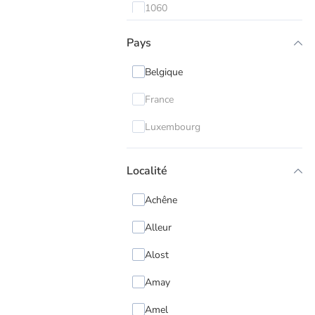
1060
1070
Pays
1080
Belgique
1081
France
1082
Luxembourg
1083
Localité
1090
1120
Achêne
1140
Alleur
1150
Alost
1160
Amay
1170
Amel