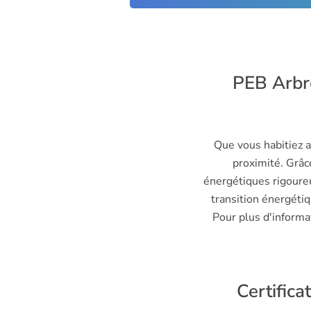
1341
Arbre
1342
Arlon
1348
Arquennes
PEB Arbre
1360
Arsimont
1370
Arville
1380
Asquillies
Que vous habitiez a
proximité. Grâc
1390
Asse
énergétiques rigoure
1400
Assenois
transition énergétiq
Pour plus d'informa
1401
Assesse
1402
Ath
1410
Athis
Certifica
1420
Aubange