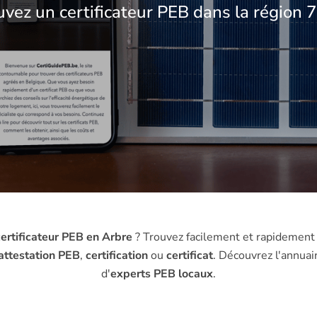
uvez un certificateur PEB dans la région 
ertificateur PEB en Arbre
? Trouvez facilement et rapidement
attestation PEB
,
certification
ou
certificat
. Découvrez l'annuai
d'
experts PEB locaux
.