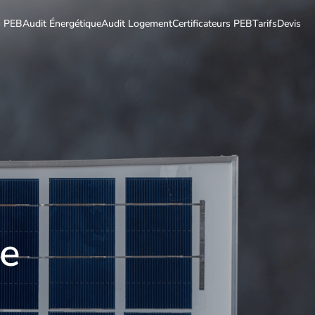
ts PEB
Audit Énergétique
Audit Logement
Certificateurs PEB
Tarifs
Devis
re