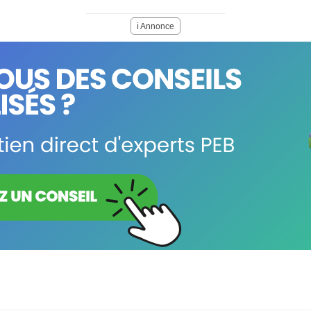
ℹ️ Annonce