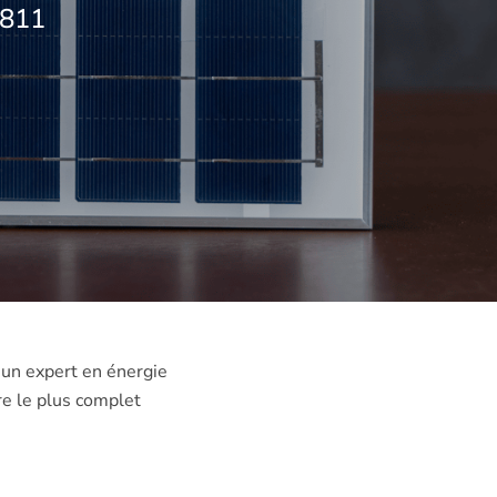
7811
 un expert en énergie
re le plus complet