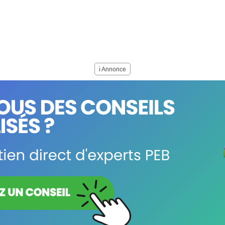
ℹ️ Annonce