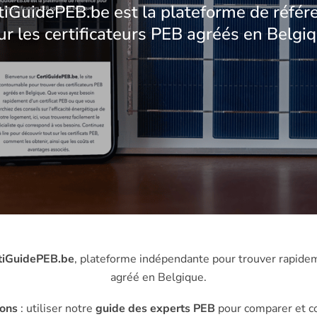
tiGuidePEB.be est la plateforme de référ
ur les certificateurs PEB agréés en Belgiq
tiGuidePEB.be
, plateforme indépendante pour trouver rapide
agréé en Belgique.
ions
: utiliser notre
guide des experts PEB
pour comparer et c