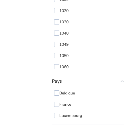
1020
1030
1040
1049
1050
1060
1070
Pays
1080
Belgique
1081
France
1082
Luxembourg
1083