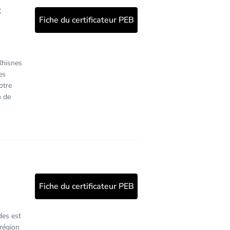
t
Fiche du certificateur PEB
Rhisnes
es
otre
n de
Fiche du certificateur PEB
es est
 région