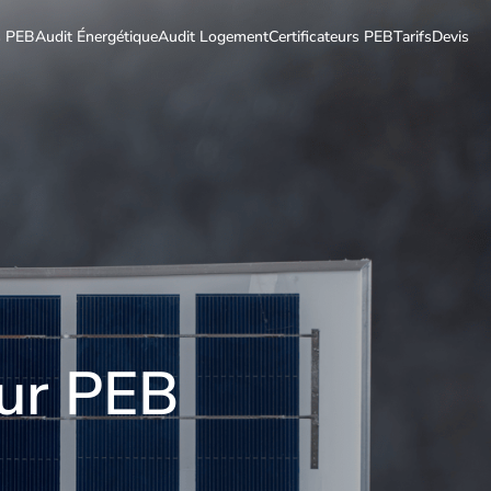
ts PEB
Audit Énergétique
Audit Logement
Certificateurs PEB
Tarifs
Devis
eur PEB