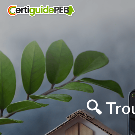
🔍 Tro