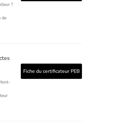
lleur ?
n de
ctes
Fiche du certificateur PEB
Mont-
ateur