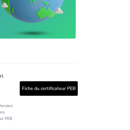
rl
Fiche du certificateur PEB
erviers
ens
eur PEB